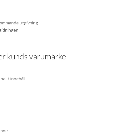
rkommande utgivning
dtidningen
der kunds varumärke
ellt innehåll
 ämne