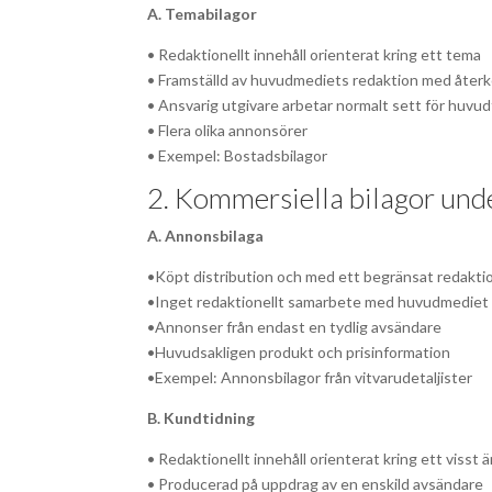
A. Temabilagor
• Redaktionellt innehåll orienterat kring ett tema
• Framställd av huvudmediets redaktion med åte
• Ansvarig utgivare arbetar normalt sett för huvu
• Flera olika annonsörer
• Exempel: Bostadsbilagor
2. Kommersiella bilagor un
A. Annonsbilaga
•Köpt distribution och med ett begränsat redaktion
•Inget redaktionellt samarbete med huvudmediet
•Annonser från endast en tydlig avsändare
•Huvudsakligen produkt och prisinformation
•Exempel: Annonsbilagor från vitvarudetaljister
B. Kundtidning
• Redaktionellt innehåll orienterat kring ett visst
• Producerad på uppdrag av en enskild avsändare