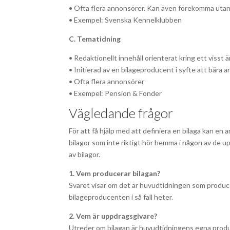
• Ofta flera annonsörer. Kan även förekomma uta
• Exempel: Svenska Kennelklubben
C. Tematidning
• Redaktionellt innehåll orienterat kring ett visst
• Initierad av en bilageproducent i syfte att bära 
• Ofta flera annonsörer
• Exempel: Pension & Fonder
Vägledande frågor
För att få hjälp med att definiera en bilaga kan en
bilagor som inte riktigt hör hemma i någon av de up
av bilagor.
1. Vem producerar bilagan?
Svaret visar om det är huvudtidningen som produce
bilageproducenten i så fall heter.
2. Vem är uppdragsgivare?
Utreder om bilagan är huvudtidningens egna produk