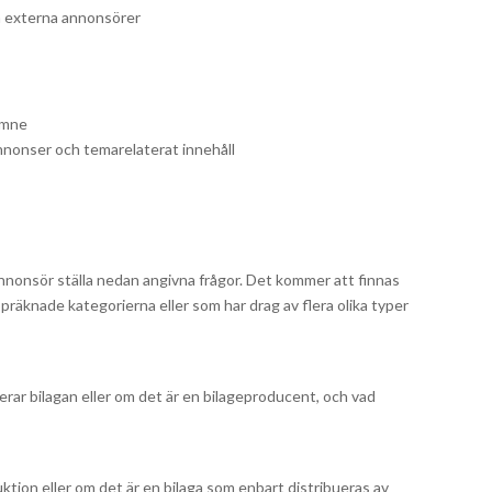
n externa annonsörer
 ämne
annonser och temarelaterat innehåll
 annonsör ställa nedan angivna frågor. Det kommer att finnas
präknade kategorierna eller som har drag av flera olika typer
rar bilagan eller om det är en bilageproducent, och vad
tion eller om det är en bilaga som enbart distribueras av