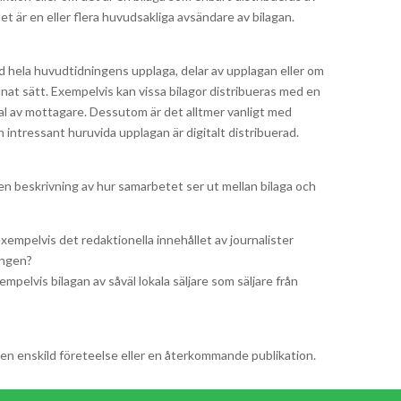
t är en eller flera huvudsakliga avsändare av bilagan.
d hela huvudtidningens upplaga, delar av upplagan eller om
nat sätt. Exempelvis kan vissa bilagor distribueras med en
urval av mottagare. Dessutom är det alltmer vanligt med
 intressant huruvida upplagan är digitalt distribuerad.
en beskrivning av hur samarbetet ser ut mellan bilaga och
xempelvis det redaktionella innehållet av journalister
ingen?
mpelvis bilagan av såväl lokala säljare som säljare från
 en enskild företeelse eller en återkommande publikation.