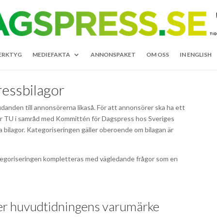
ERKTYG
MEDIEFAKTA
ANNONSPAKET
OM OSS
IN ENGLISH
ressbilagor
danden till annonsörerna likaså. För att annonsörer ska ha ett
har TU i samråd med Kommittén för Dagspress hos Sveriges
a bilagor. Kategoriseringen gäller oberoende om bilagan är
ategoriseringen kompletteras med vägledande frågor som en
der huvudtidningens varumärke